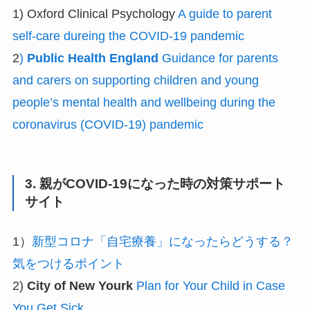
1) Oxford Clinical Psychology
A guide to parent
self-care dureing the COVID-19 pandemic
2
)
Public Health England
Guidance for parents
and carers on supporting children and young
people’s mental health and wellbeing during the
coronavirus (COVID-19) pandemic
3. 親がCOVID-19になった時の対策サポート
サイト
1）
新型コロナ「自宅療養」になったらどうする？
気をつけるポイント
2)
City of New Yourk
Plan for Your Child in Case
You Get Sick